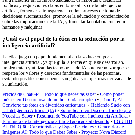
políticas y regulaciones claras en torno al uso de la inteligencia
artificial, fomentar la transparencia en los procesos de toma de
decisiones automatizados, promover la educación y concienciación
sobre las implicaciones de la IA, y fomentar la colaboración entre
humanos y máquinas.
¿Cuál es el papel de la ética en la seducción por la
inteligencia artificial?
La ética juega un papel fundamental en la seducción por la
inteligencia artificial, ya que guía la forma en que se desarrollan,
implementan y utilizan las tecnologías de IA para garantizar que se
respeten los valores y derechos fundamentales de las personas,
evitando posibles consecuencias negativas o injusticias derivadas de
su aplicación.
Precios de ChatGPT: Todo lo que necesitas saber
•
Cómo poner
música en Discord usando un bot: Guía completa
•
¡Toonify AI:
Convierte tus fotos en divertidos caricaturas!
•
Hablando Sucio con
la Inteligencia Artificial (IA)
•
Soundboard en Discord: Todo lo que
Necesitas Saber
•
Resumen de YouTube con Inteligencia Artificial
•
El mundo de la inteligencia artificial aplicada al desnudo
•
LG UHD
AI ThinQ 60: Características y Especificaciones
•
Generador de
Imágenes AI: Todo lo que Debes Saber
•
Proyecto Nova Discord: