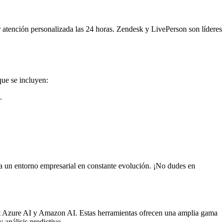
r atención personalizada las 24 horas. Zendesk y LivePerson son líderes
que se incluyen:
.
e a un entorno empresarial en constante evolución. ¡No dudes en
oft Azure AI y Amazon AI. Estas herramientas ofrecen una amplia gama
análisis predictivo.