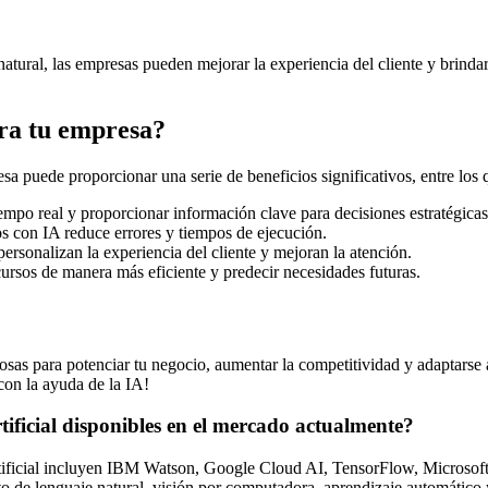
atural, las empresas pueden mejorar la experiencia del cliente y brinda
ara tu empresa?
sa puede proporcionar una serie de beneficios significativos, entre los 
empo real y proporcionar información clave para decisiones estratégicas
 con IA reduce errores y tiempos de ejecución.
ersonalizan la experiencia del cliente y mejoran la atención.
ursos de manera más eficiente y predecir necesidades futuras.
erosas para potenciar tu negocio, aumentar la competitividad y adaptars
 con la ayuda de la IA!
tificial disponibles en el mercado actualmente?
a artificial incluyen IBM Watson, Google Cloud AI, TensorFlow, Micros
 de lenguaje natural, visión por computadora, aprendizaje automático y 