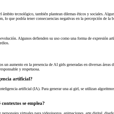
el ámbito tecnológico, también plantean dilemas éticos y sociales. Algu
ión, lo que podría tener consecuencias negativas en la percepción de la be
e evolución. Algunos defienden su uso como una forma de expresión artíst
edios.
 un aumento en la presencia de AI girls generadas en diversas áreas de
 responsable y respetuosa.
encia artificial?
teligencia artificial (IA). Para generar una ai girl, se utilizan algorit
é contextos se emplea?
e personajes virtuales para videojuegos, animaciones, arte digital, diseñ