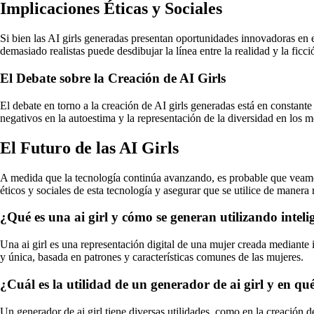
Implicaciones Éticas y Sociales
Si bien las AI girls generadas presentan oportunidades innovadoras en 
demasiado realistas puede desdibujar la línea entre la realidad y la ficc
El Debate sobre la Creación de AI Girls
El debate en torno a la creación de AI girls generadas está en constant
negativos en la autoestima y la representación de la diversidad en los m
El Futuro de las AI Girls
A medida que la tecnología continúa avanzando, es probable que veamos
éticos y sociales de esta tecnología y asegurar que se utilice de manera
¿Qué es una ai girl y cómo se generan utilizando intelig
Una ai girl es una representación digital de una mujer creada mediante in
y única, basada en patrones y características comunes de las mujeres.
¿Cuál es la utilidad de un generador de ai girl y en qu
Un generador de ai girl tiene diversas utilidades, como en la creación d