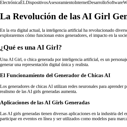
Electrónica
ÉL
Dispositivos
Asesoramiento
Internet
Desarrollo
Software
W
La Revolución de las AI Girl Ge
En la era digital actual, la inteligencia artificial ha revolucionado div
exploraremos cómo funcionan estos generadores, el impacto en la socied
¿Qué es una AI Girl?
Una AI Girl, o chica generada por inteligencia artificial, es un person
generar una representación digital única y realista.
El Funcionamiento del Generador de Chicas AI
Los generadores de chicas AI utilizan redes neuronales para aprender pa
realismo de las AI girls generadas aumenta.
Aplicaciones de las AI Girls Generadas
Las AI girls generadas tienen diversas aplicaciones en la industria del e
participar en eventos en línea y ser utilizados como modelos para marc