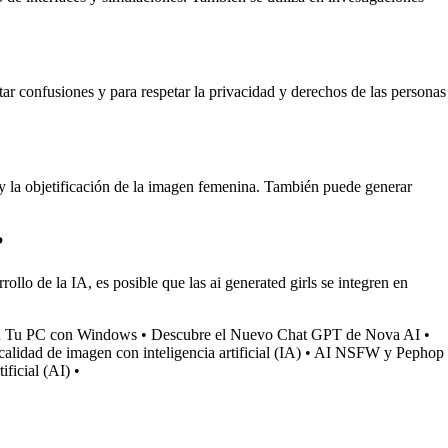
itar confusiones y para respetar la privacidad y derechos de las personas
er y la objetificación de la imagen femenina. También puede generar
?
rollo de la IA, es posible que las ai generated girls se integren en
en Tu PC con Windows
•
Descubre el Nuevo Chat GPT de Nova AI
•
alidad de imagen con inteligencia artificial (IA)
•
AI NSFW y Pephop
ificial (AI)
•