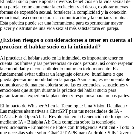
El hablar sucio puede aportar diversos beneficios en la vida sexual de
una pareja, como aumentar la excitación y el deseo, explorar nuevas
formas de expresión sexual, fortalecer la complicidad y la conexión
emocional, así como mejorar la comunicación y la confianza mutua.
Esta práctica puede ser una herramienta para experimentar mayor
placer y disfrutar de una vida sexual más satisfactoria en pareja.
¿Existen riesgos o consideraciones a tener en cuenta al
practicar el hablar sucio en la intimidad?
Al practicar el hablar sucio en la intimidad, es importante tener en
cuenta los límites y las preferencias de cada persona, así como respetar
la comodidad y el consentimiento mutuo en todo momento. Es
fundamental evitar utilizar un lenguaje ofensivo, humillante o que
pueda generar incomodidad en la pareja. Asimismo, es recomendable
comunicarse de manera abierta sobre las experiencias, sensaciones y
emociones que surjan durante la práctica del hablar sucio para
garantizar una experiencia placentera y respetuosa para ambas partes.
El Impacto de Whisper AI en la Tecnología: Una Visión Detallada
•
Las mejores alternativas a ChatGPT para tus necesidades de IA
•
DALL-E de OpenAI: La Revolución en la Generación de Imágenes
mediante IA
•
Bitalpha AI: Guía completa sobre la tecnología
revolucionaria
•
Enhancer de Fotos con Inteligencia Artificial
•
Todo lo
que necesitas saber sobre ChatGPT APK para Android
•
Silly Tavern