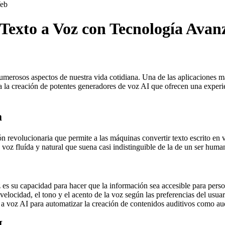
eb
Texto a Voz con Tecnología Avan
do numerosos aspectos de nuestra vida cotidiana. Una de las aplicaciones 
 a la creación de potentes generadores de voz AI que ofrecen una exper
a
n revolucionaria que permite a las máquinas convertir texto escrito en 
voz fluída y natural que suena casi indistinguible de la de un ser huma
z es su capacidad para hacer que la información sea accesible para pers
elocidad, el tono y el acento de la voz según las preferencias del usuar
 a voz AI para automatizar la creación de contenidos auditivos como audi
I