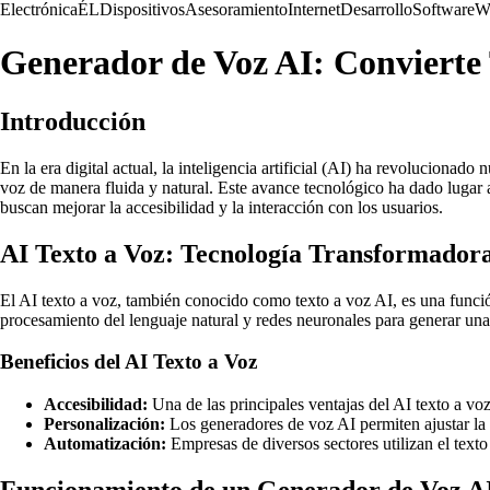
Electrónica
ÉL
Dispositivos
Asesoramiento
Internet
Desarrollo
Software
W
Generador de Voz AI: Convierte 
Introducción
En la era digital actual, la inteligencia artificial (AI) ha revoluciona
voz de manera fluida y natural. Este avance tecnológico ha dado lugar
buscan mejorar la accesibilidad y la interacción con los usuarios.
AI Texto a Voz: Tecnología Transformador
El AI texto a voz, también conocido como texto a voz AI, es una funció
procesamiento del lenguaje natural y redes neuronales para generar una 
Beneficios del AI Texto a Voz
Accesibilidad:
Una de las principales ventajas del AI texto a vo
Personalización:
Los generadores de voz AI permiten ajustar la v
Automatización:
Empresas de diversos sectores utilizan el texto
Funcionamiento de un Generador de Voz A