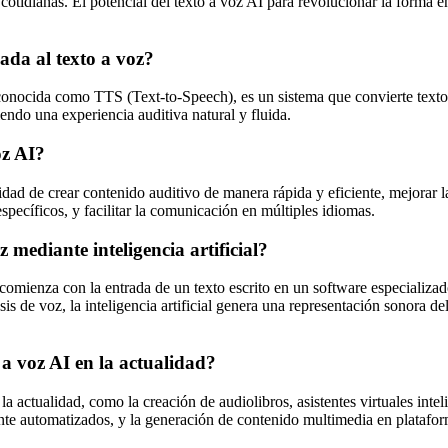
cotidianas. El potencial del texto a voz AI para revolucionar la forma 
cada al texto a voz?
én conocida como TTS (Text-to-Speech), es un sistema que convierte texto
endo una experiencia auditiva natural y fluida.
oz AI?
idad de crear contenido auditivo de manera rápida y eficiente, mejorar l
específicos, y facilitar la comunicación en múltiples idiomas.
mediante inteligencia artificial?
 comienza con la entrada de un texto escrito en un software especializado
sis de voz, la inteligencia artificial genera una representación sonora d
o a voz AI en la actualidad?
 la actualidad, como la creación de audiolibros, asistentes virtuales int
ente automatizados, y la generación de contenido multimedia en plataform