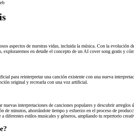
eb
is
merosos aspectos de nuestras vidas, incluida la música. Con la evolución 
ulo, exploraremos en detalle el concepto de un AI cover song gratis y c
ificial para reinterpretar una canción existente con una nueva interpret
ión original y recrearla con una voz artificial.
 nuevas interpretaciones de canciones populares y descubrir arreglos ú
tión de minutos, ahorrándote tiempo y esfuerzo en el proceso de producc
 diferentes estilos musicales y géneros, ampliando tu repertorio creati
ee?