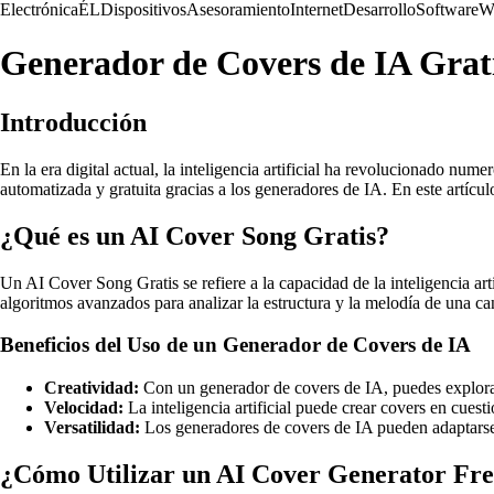
Electrónica
ÉL
Dispositivos
Asesoramiento
Internet
Desarrollo
Software
W
Generador de Covers de IA Grat
Introducción
En la era digital actual, la inteligencia artificial ha revolucionado nu
automatizada y gratuita gracias a los generadores de IA. En este artíc
¿Qué es un AI Cover Song Gratis?
Un AI Cover Song Gratis se refiere a la capacidad de la inteligencia art
algoritmos avanzados para analizar la estructura y la melodía de una canc
Beneficios del Uso de un Generador de Covers de IA
Creatividad:
Con un generador de covers de IA, puedes explorar
Velocidad:
La inteligencia artificial puede crear covers en cues
Versatilidad:
Los generadores de covers de IA pueden adaptarse a
¿Cómo Utilizar un AI Cover Generator Fr