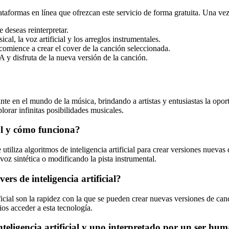
taformas en línea que ofrezcan este servicio de forma gratuita. Una vez
e deseas reinterpretar.
cal, la voz artificial y los arreglos instrumentales.
 comience a crear el cover de la canción seleccionada.
A y disfruta de la nueva versión de la canción.
e en el mundo de la música, brindando a artistas y entusiastas la opo
lorar infinitas posibilidades musicales.
ial y cómo funciona?
 utiliza algoritmos de inteligencia artificial para crear versiones nueva
voz sintética o modificando la pista instrumental.
ers de inteligencia artificial?
ficial son la rapidez con la que se pueden crear nuevas versiones de can
ios acceder a esta tecnología.
nteligencia artificial y uno interpretado por un ser hu