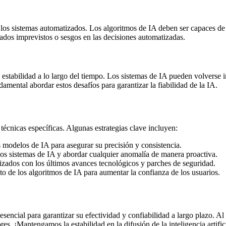
n los sistemas automatizados. Los algoritmos de IA deben ser capaces d
tados imprevistos o sesgos en las decisiones automatizadas.
u estabilidad a lo largo del tiempo. Los sistemas de IA pueden volverse i
mental abordar estos desafíos para garantizar la fiabilidad de la IA.
 técnicas específicas. Algunas estrategias clave incluyen:
 modelos de IA para asegurar su precisión y consistencia.
los sistemas de IA y abordar cualquier anomalía de manera proactiva.
izados con los últimos avances tecnológicos y parches de seguridad.
to de los algoritmos de IA para aumentar la confianza de los usuarios.
es esencial para garantizar su efectividad y confiabilidad a largo plazo. 
s. ¡Mantengamos la estabilidad en la difusión de la inteligencia artific