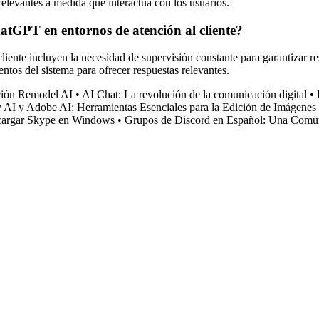
relevantes a medida que interactúa con los usuarios.
hatGPT en entornos de atención al cliente?
ente incluyen la necesidad de supervisión constante para garantizar resp
ntos del sistema para ofrecer respuestas relevantes.
ción Remodel AI
•
AI Chat: La revolución de la comunicación digital
•
y AI y Adobe AI: Herramientas Esenciales para la Edición de Imágenes
cargar Skype en Windows
•
Grupos de Discord en Español: Una Comun