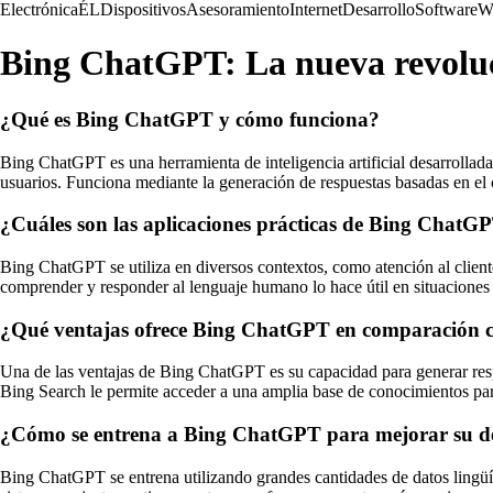
Electrónica
ÉL
Dispositivos
Asesoramiento
Internet
Desarrollo
Software
W
Bing ChatGPT: La nueva revolució
¿Qué es Bing ChatGPT y cómo funciona?
Bing ChatGPT es una herramienta de inteligencia artificial desarrollada
usuarios. Funciona mediante la generación de respuestas basadas en el co
¿Cuáles son las aplicaciones prácticas de Bing ChatG
Bing ChatGPT se utiliza en diversos contextos, como atención al cliente
comprender y responder al lenguaje humano lo hace útil en situaciones 
¿Qué ventajas ofrece Bing ChatGPT en comparación co
Una de las ventajas de Bing ChatGPT es su capacidad para generar resp
Bing Search le permite acceder a una amplia base de conocimientos para
¿Cómo se entrena a Bing ChatGPT para mejorar su 
Bing ChatGPT se entrena utilizando grandes cantidades de datos lingüís